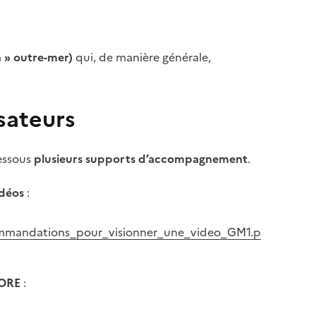
n » outre-mer)
qui, de manière générale,
sateurs
dessous
plusieurs supports d’accompagnement
.
idéos
:
commandations_pour_visionner_une_video_GM1.p
FORE
: