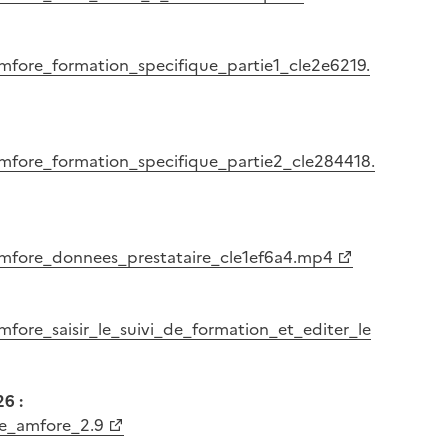
fore_formation_specifique_partie1_cle2e6219.
mfore_formation_specifique_partie2_cle284418.
mfore_donnees_prestataire_cle1ef6a4.mp4
ore_saisir_le_suivi_de_formation_et_editer_le
26 :
ire_amfore_2.9