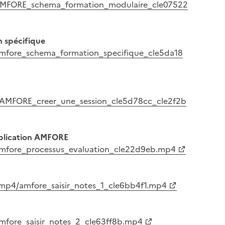
/AMFORE_schema_formation_modulaire_cle07522
n spécifique
amfore_schema_formation_specifique_cle5da18
4AMFORE_creer_une_session_cle5d78cc_cle2f2b
pplication AMFORE
amfore_processus_evaluation_cle22d9eb.mp4
/mp4/amfore_saisir_notes_1_cle6bb4f1.mp4
mfore_saisir_notes_2_cle63ff8b.mp4