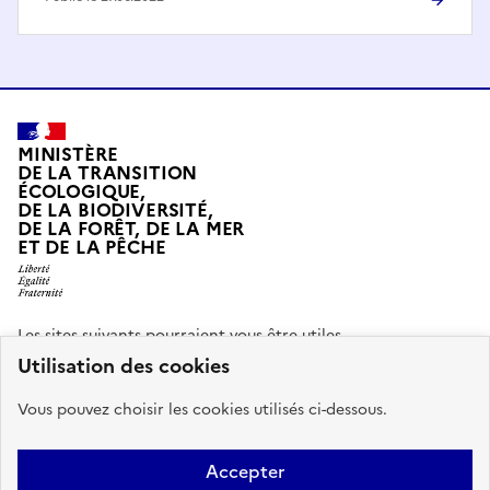
MINISTÈRE
DE LA TRANSITION
ÉCOLOGIQUE,
DE LA BIODIVERSITÉ,
DE LA FORÊT, DE LA MER
ET DE LA PÊCHE
LIBERTÉ, ÉGALITÉ, FRATERNITÉ
Les sites suivants pourraient vous être utiles.
Pied
Utilisation des cookies
mer.gouv.fr
promete.gouv.fr
portail-du-marin.gouv.fr
de
Vous pouvez choisir les cookies utilisés ci-dessous.
page
legifrance.gouv.fr
Accepter
Sous