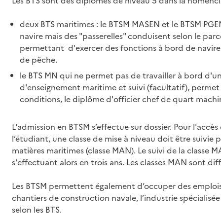
Les BTS sont des diplômes de niveau 5 dans la nomenclat
deux BTS maritimes : le BTSM MASEN et le BTSM PGEM.
navire mais des "passerelles" conduisent selon le parc
permettant d'exercer des fonctions à bord de navire
de pêche.
le BTS MN qui ne permet pas de travailler à bord d'u
d'enseignement maritime et suivi (facultatif), permet
conditions, le diplôme d'officier chef de quart machi
L'admission en BTSM s’effectue sur dossier. Pour l'accè
l’étudiant, une classe de mise à niveau doit être suivie
matières maritimes (classe MAN). Le suivi de la classe 
s'effectuant alors en trois ans. Les classes MAN sont dif
Les BTSM permettent également d’occuper des emplois à
chantiers de construction navale, l’industrie spéciali
selon les BTS.