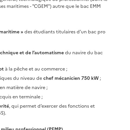
ses maritimes - "CGEM") autre que le bac EMM
 maritime »
des étudiants titulaires d’un bac pro
technique et de l’automatisme
du navire du bac
ot
à la pêche et au commerce ;
giques du niveau de
chef mécanicien 750 kW
;
en matière de navire ;
cquis en terminale ;
urité
, qui permet d’exercer des fonctions et
S).
milieu professionnel (PFMP).