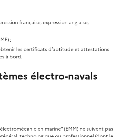
ression française, expression anglaise,
MP) ;
tenir les certificats d’aptitude et attestations
es à bord.
èmes électro-navals
 "électromécanicien marine" (EMM) ne suivent pas
 général, technologique ou professionnel (dont le