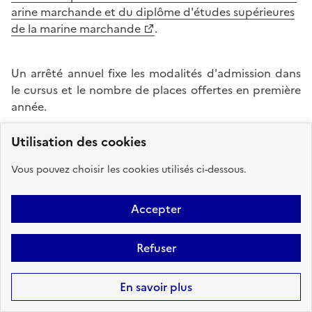
arine marchande et du diplôme d'études supérieures
de la marine marchande
.
Un arrêté annuel fixe les modalités d'admission dans
le cursus et le nombre de places offertes en première
année.
A noter :
Utilisation des cookies
Vous pouvez choisir les cookies utilisés ci-dessous.
Le DEO1MM permet dans certaines conditions la
délivrance du :
• brevet d’officier chef de quart passerelle ;
Accepter
• brevet d’officier chef de quart machine ;
• brevet d’officier chef de quart navire de mer
Refuser
(OCQNM) ;
En savoir plus
Le DESMM permet la délivrance dans certaines
conditions du :